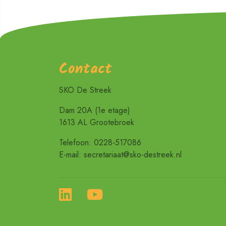
Contact
SKO De Streek
Dam 20A (1e etage)
1613 AL Grootebroek
Telefoon: 0228-517086
E-mail: secretariaat@sko-destreek.nl