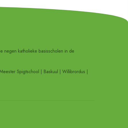
de negen katholieke basisscholen in de
Meester Spigtschool | Baskuul | Willibrordus |