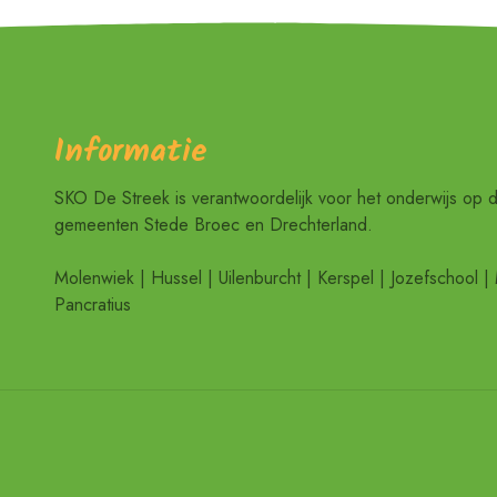
Informatie
SKO De Streek is verantwoordelijk voor het onderwijs op 
gemeenten Stede Broec en Drechterland.
Molenwiek | Hussel | Uilenburcht | Kerspel | Jozefschool | 
Pancratius