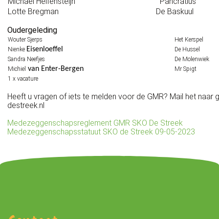
Michael Helfensteijn
Pancratius
Lotte Bregman
De Baskuul
Oudergeleding
Wouter Sjerps
Het Kerspel
Eisenloeffel
Nienke
De Hussel
Sandra Neefjes
De Molenwiek
van Enter-Bergen
Michiel
Mr Spigt
1 x vacature
Heeft u vragen of iets te melden voor de GMR? Mail het naar
destreek.nl
Medezeggenschapsreglement GMR SKO De Streek
Medezeggenschapsstatuut SKO de Streek 09-05-2023