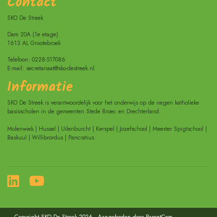
Contact
SKO De Streek
Dam 20A (1e etage)
1613 AL Grootebroek
Telefoon: 0228-517086
E-mail: secretariaat@sko-destreek.nl
Informatie
SKO De Streek is verantwoordelijk voor het onderwijs op de negen katholieke
basisscholen in de gemeenten Stede Broec en Drechterland.
Molenwiek | Hussel | Uilenburcht | Kerspel | Jozefschool | Meester Spigtschool |
Baskuul | Willibrordus | Pancratius