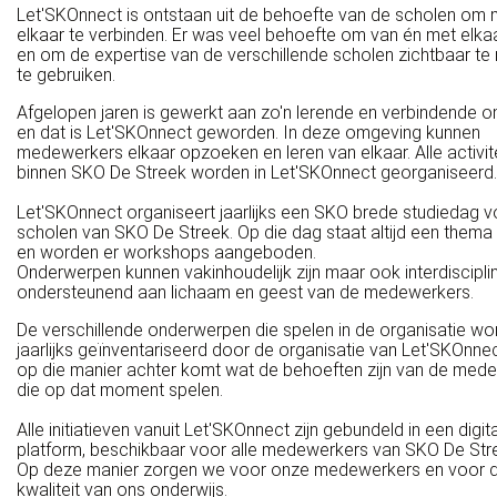
Let'SKOnnect is ontstaan uit de behoefte van de scholen om
elkaar te verbinden. Er was veel behoefte om van én met elkaa
en om de expertise van de verschillende scholen zichtbaar t
te gebruiken.
Afgelopen jaren is gewerkt aan zo'n lerende en verbindende 
en dat is Let'SKOnnect geworden. In deze omgeving kunnen
medewerkers elkaar opzoeken en leren van elkaar. Alle activit
binnen SKO De Streek worden in Let'SKOnnect georganiseerd.
Let'SKOnnect organiseert jaarlijks een SKO brede studiedag vo
scholen van SKO De Streek. Op die dag staat altijd een thema
en worden er workshops aangeboden.
Onderwerpen kunnen vakinhoudelijk zijn maar ook interdisciplin
ondersteunend aan lichaam en geest van de medewerkers.
De verschillende onderwerpen die spelen in de organisatie w
jaarlijks geïnventariseerd door de organisatie van Let'SKOnnec
op die manier achter komt wat de behoeften zijn van de med
die op dat moment spelen.
Alle initiatieven vanuit Let'SKOnnect zijn gebundeld in een digit
platform, beschikbaar voor alle medewerkers van SKO De Str
Op deze manier zorgen we voor onze medewerkers en voor 
kwaliteit van ons onderwijs.