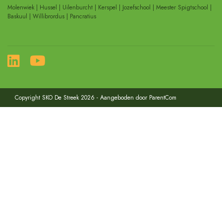
Molenwiek | Hussel | Uilenburcht | Kerspel | Jozefschool | Meester Spigtschool |
Baskuul | Willibrordus | Pancratius
Copyright SKO De Streek 2026 - Aangeboden door
ParentCom