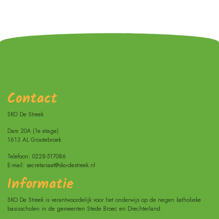
Contact
SKO De Streek
Dam 20A (1e etage)
1613 AL Grootebroek
Telefoon: 0228-517086
E-mail: secretariaat@sko-destreek.nl
Informatie
SKO De Streek is verantwoordelijk voor het onderwijs op de negen katholieke
basisscholen in de gemeenten Stede Broec en Drechterland.