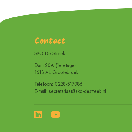
Contact
SKO De Streek
Dam 20A (1e etage)
1613 AL Grootebroek
Telefoon: 0228-517086
E-mail: secretariaat@sko-destreek.nl