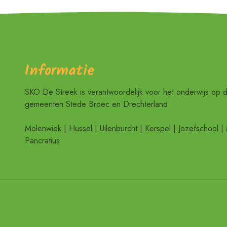
Informatie
SKO De Streek is verantwoordelijk voor het onderwijs op 
gemeenten Stede Broec en Drechterland.
Molenwiek | Hussel | Uilenburcht | Kerspel | Jozefschool | 
Pancratius