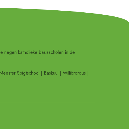
de negen katholieke basisscholen in de
Meester Spigtschool | Baskuul | Willibrordus |